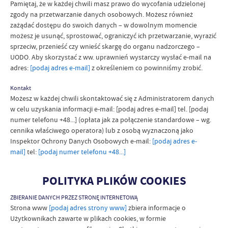
Pamiętaj, że w każdej chwili masz prawo do wycofania udzielonej
zgody na przetwarzanie danych osobowych. Możesz również
zażądać dostępu do swoich danych – w dowolnym momencie
możesz je usunąć, sprostować, ograniczyć ich przetwarzanie, wyrazić
sprzeciw, przenieść czy wnieść skargę do organu nadzorczego –
UODO. Aby skorzystać z ww. uprawnień wystarczy wysłać e-mail na
adres:
[podaj adres e-mail]
z określeniem co powinniśmy zrobić.
Kontakt
Możesz w każdej chwili skontaktować się z Administratorem danych
w celu uzyskania informacji e-mail: [podaj adres e-mail] tel. [podaj
numer telefonu +48...] (opłata jak za połączenie standardowe – wg.
cennika właściwego operatora) lub z osobą wyznaczoną jako
Inspektor Ochrony Danych Osobowych e-mail:
[podaj adres e-
mail]
tel:
[podaj numer telefonu +48...]
POLITYKA PLIKÓW COOKIES
ZBIERANIE DANYCH PRZEZ STRONĘ INTERNETOWĄ
Strona www
[podaj adres strony www]
zbiera informacje o
Użytkownikach zawarte w plikach cookies, w formie