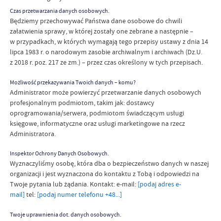
Czas przetwarzania danych osobowych.
Będziemy przechowywać Państwa dane osobowe do chwili
załatwienia sprawy, w której zostały one zebrane a następnie –
w przypadkach, w których wymagają tego przepisy ustawy z dnia 14
lipca 1983 r. o narodowym zasobie archiwalnym i archiwach (Dz.U.
z 2018 r. poz. 217 ze zm.) – przez czas określony w tych przepisach.
Możliwość przekazywania Twoich danych – komu?
Administrator może powierzyć przetwarzanie danych osobowych
profesjonalnym podmiotom, takim jak: dostawcy
oprogramowania/serwera, podmiotom świadczącym usługi
księgowe, informatyczne oraz usługi marketingowe na rzecz
Administratora.
Inspektor Ochrony Danych Osobowych.
Wyznaczyliśmy osobę, która dba o bezpieczeństwo danych w naszej
organizacji i jest wyznaczona do kontaktu z Tobą i odpowiedzi na
Twoje pytania lub żądania. Kontakt: e-mail:
[podaj adres e-
mail]
tel:
[podaj numer telefonu +48...]
Twoje uprawnienia dot. danych osobowych.