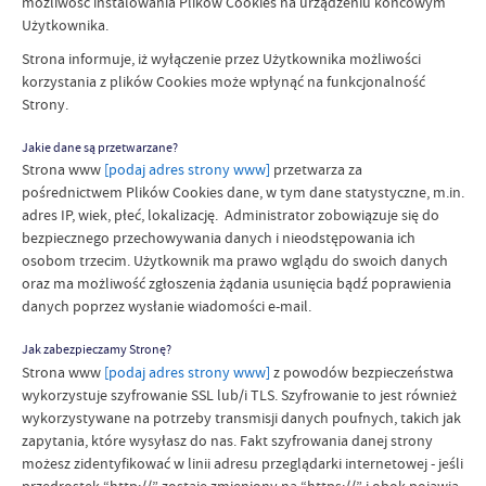
możliwość instalowania Plików Cookies na urządzeniu końcowym
Użytkownika.
Strona informuje, iż wyłączenie przez Użytkownika możliwości
korzystania z plików Cookies może wpłynąć na funkcjonalność
Strony.
Jakie dane są przetwarzane?
Strona www
[podaj adres strony www]
przetwarza za
pośrednictwem Plików Cookies dane, w tym dane statystyczne, m.in.
adres IP, wiek, płeć, lokalizację. Administrator zobowiązuje się do
bezpiecznego przechowywania danych i nieodstępowania ich
osobom trzecim. Użytkownik ma prawo wglądu do swoich danych
oraz ma możliwość zgłoszenia żądania usunięcia bądź poprawienia
danych poprzez wysłanie wiadomości e-mail.
Jak zabezpieczamy Stronę?
Strona www
[podaj adres strony www]
z powodów bezpieczeństwa
wykorzystuje szyfrowanie SSL lub/i TLS. Szyfrowanie to jest również
wykorzystywane na potrzeby transmisji danych poufnych, takich jak
zapytania, które wysyłasz do nas. Fakt szyfrowania danej strony
możesz zidentyfikować w linii adresu przeglądarki internetowej - jeśli
przedrostek “http://” zostaje zmieniony na “https://” i obok pojawia