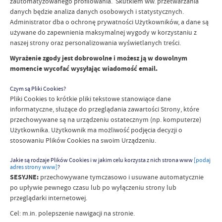
zautomatyzowanego profilowania. Skutkiem ww. przetwarzania
danych będzie analiza danych osobowych i statystycznych.
Administrator dba o ochronę prywatności Użytkowników, a dane są
używane do zapewnienia maksymalnej wygody w korzystaniu z
naszej strony oraz personalizowania wyświetlanych treści.
Wyrażenie zgody jest dobrowolne i możesz ją w dowolnym
momencie wycofać wysyłając wiadomość email.
Czym są Pliki Cookies?
Pliki Cookies to krótkie pliki tekstowe stanowiące dane
informatyczne, służące do przeglądania zawartości Strony, które
przechowywane są na urządzeniu ostatecznym (np. komputerze)
Użytkownika. Użytkownik ma możliwość podjęcia decyzji o
stosowaniu Plików Cookies na swoim Urządzeniu.
Jakie są rodzaje Plików Cookies i w jakim celu korzysta z nich strona www
[podaj
adres strony www]
?
SESYJNE:
przechowywane tymczasowo i usuwane automatycznie
po upływie pewnego czasu lub po wyłączeniu strony lub
przeglądarki internetowej.
Cel: m.in. polepszenie nawigacji na stronie.