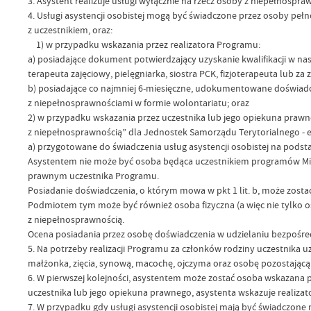
3. Asystent realizuje usługi wyłącznie na rzecz osoby z niepełnospra
4. Usługi asystencji osobistej mogą być świadczone przez osoby pe
z uczestnikiem, oraz:
1) w przypadku wskazania przez realizatora Programu:
a) posiadające dokument potwierdzający uzyskanie kwalifikacji w na
terapeuta zajęciowy, pielęgniarka, siostra PCK, fizjoterapeuta lub
b) posiadające co najmniej 6-miesięczne, udokumentowane doświad
z niepełnosprawnościami w formie wolontariatu; oraz
2) w przypadku wskazania przez uczestnika lub jego opiekuna prawn
z niepełnosprawnością” dla Jednostek Samorządu Terytorialnego - ed
a) przygotowane do świadczenia usług asystencji osobistej na podst
Asystentem nie może być osoba będąca uczestnikiem programów Minis
prawnym uczestnika Programu.
Posiadanie doświadczenia, o którym mowa w pkt 1 lit. b, może zo
Podmiotem tym może być również osoba fizyczna (a więc nie tylko os
z niepełnosprawnością.
Ocena posiadania przez osobę doświadczenia w udzielaniu bezpośr
5. Na potrzeby realizacji Programu za członków rodziny uczestnika 
małżonka, zięcia, synową, macochę, ojczyma oraz osobę pozostającą
6. W pierwszej kolejności, asystentem może zostać osoba wskazana pr
uczestnika lub jego opiekuna prawnego, asystenta wskazuje realizato
7. W przypadku gdy usługi asystencji osobistej mają być świadczone 