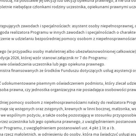
wnością, na podstawie jej decyzji lub decyzji opiekuna prawnego, a nie dla
łnoletnie niebędące członkami rodziny uczestnika, opiekunami prawnymi uc
stępujących zawodach i specjalnościach: asystent osoby niepełnosprawnej,
 za zgoda realizatora Programu w innych zawodach i specjalnościach o chara
czenie w udzielaniu bezpośredniej pomocy osobom z niepełnosprawnościam
ego (w przypadku osoby małoletniej albo ubezwłasnowolnionej całkowicie)
ycja 2026, której wzór stanowi załącznik nr 7 do Programu:
awie oświadczenia uczestnika lub jego opiekuna prawnego.
tra finansowanych ze środków Funduszu dotyczących usług asystencji osob
stać udokumentowane pisemnym oświadczeniem podmiotu, który zlecał udzi
oba prawna, czy jednostka organizacyjna nie posiadająca osobowości prawn
edniej pomocy osobom z niepełnosprawnościami należy do realizatora Prog
uznaje się wstępnych oraz zstępnych, krewnych w linni bocznej, małżonka, 
 we wspólnym pożyciu, a także osobę pozostającą w stosunku przysposobie
zez uczestnika lub jego opiekuna prawnego, z uwzględnieniem postanowień us
r Programu, z uwzględnieniem postanowień ust. 4 pkt 1 lit a i b.
na rzecz małoletnich, w odniesieniu do osoby, która ma świadczyć usługi asy