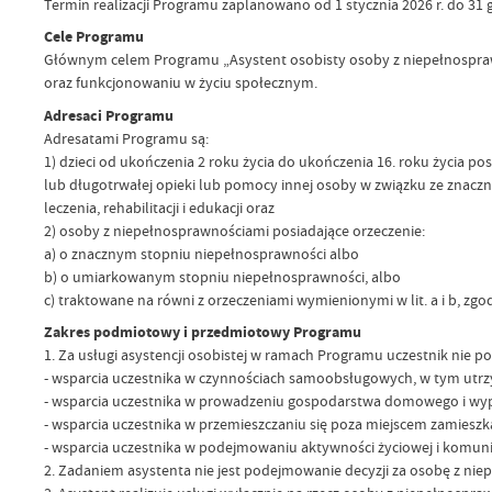
Termin realizacji Programu zaplanowano od 1 stycznia 2026 r. do 31 g
Cele Programu
Głównym celem Programu „Asystent osobisty osoby z niepełnospraw
oraz funkcjonowaniu w życiu społecznym.
Adresaci Programu
Adresatami Programu są:
1) dzieci od ukończenia 2 roku życia do ukończenia 16. roku życia po
lub długotrwałej opieki lub pomocy innej osoby w związku ze znaczn
leczenia, rehabilitacji i edukacji oraz
2) osoby z niepełnosprawnościami posiadające orzeczenie:
a) o znacznym stopniu niepełnosprawności albo
b) o umiarkowanym stopniu niepełnosprawności, albo
c) traktowane na równi z orzeczeniami wymienionymi w lit. a i b, zgodn
Zakres podmiotowy i przedmiotowy Programu
1. Za usługi asystencji osobistej w ramach Programu uczestnik nie p
- wsparcia uczestnika w czynnościach samoobsługowych, w tym utrzy
- wsparcia uczestnika w prowadzeniu gospodarstwa domowego i wype
- wsparcia uczestnika w przemieszczaniu się poza miejscem zamieszk
- wsparcia uczestnika w podejmowaniu aktywności życiowej i komuni
2. Zadaniem asystenta nie jest podejmowanie decyzji za osobę z niep