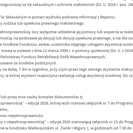
tępczością na tle seksualnym i ochronie małoletnich (Dz. U. 2024 r. poz. 180
Tle Seksualnym w postaci wydruku pobranej informacji z Rejestru;
ny rodzica lub opiekuna prawnego małoletniego.
łnosprawnością, lecz wyłącznie udzielenie jej pomocy lub wsparcia w realiz
wnością, na podstawie jej decyzji lub decyzji opiekuna prawnego, a nie dla
ch ze środków Funduszu, wobec uczestnika objętego usługami asystencji oso
 mowa w ustawie z dnia 12 marca 2004 r. o pomocy społecznej (Dz. U. z 2024 r
 Państwowy Fundusz Rehabilitacji Osób Niepełnosprawnych,
ansowane ze środków publicznych.
iny na dobę, 7 dni w tygodniu, przy czym przez tego samego asystenta maks
w której asystent rozpoczyna realizację usługi asystencji osobistej. Do czasu
lub przez inne osoby komplet dokumentów, tj:
sprawnością” – edycja 2026, której wzór stanowi załącznik nr 7 do Programu
ramu,
opniu niepełnosprawności
y z niepełnosprawnością” – edycja 2026 stanowiącą załącznik nr 15 do Pro
 Grodzisku Wielkopolskim ul. Żwirki i Wigury 1, w godzinach od 7.30 do 1