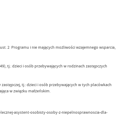
I ust. 2 Programu i nie mających możliwości wzajemnego wsparcia,
 49), tj.: dzieci i osób przebywających w rodzinach zastępczych
astępczej, tj.: dzieci i osób przebywających w tych placówkach
tająca w związku małżeńskim.
lecznej-asystent-osobisty-osoby-z-niepelnosprawnoscia-dla-