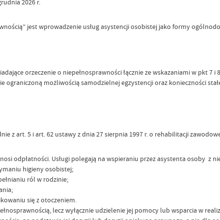
rudnia 2026 r.
nością” jest wprowadzenie usług asystencji osobistej jako formy ogólno
siadające orzeczenie o niepełnosprawności łącznie ze wskazaniami w pkt 7 i 
ie ograniczoną możliwością samodzielnej egzystencji oraz konieczności stał
ie z art. 5 i art. 62 ustawy z dnia 27 sierpnia 1997 r. o rehabilitacji zawod
onosi odpłatności. Usługi polegają na wspieraniu przez asystenta osoby z n
maniu higieny osobistej;
łnianiu ról w rodzinie;
ania;
kowaniu się z otoczeniem.
ełnosprawnością, lecz wyłącznie udzielenie jej pomocy lub wsparcia w realiz