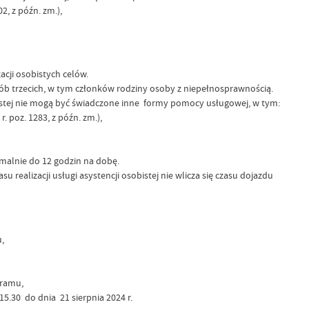
2, z późn. zm.),
acji osobistych celów.
 osób trzecich, w tym członków rodziny osoby z niepełnosprawnością.
bistej nie mogą być świadczone inne formy pomocy usługowej, w tym:
. poz. 1283, z późn. zm.),
ymalnie do 12 godzin na dobę.
 realizacji usługi asystencji osobistej nie wlicza się czasu dojazdu
,
gramu,
5.30 do dnia 21 sierpnia 2024 r.