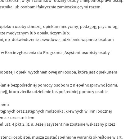
 osób trzecich, w tym członków rodziny osoby z niepełnosprawnością.
zestnika lub osobami faktycznie zamieszkującymi razem
 opiekun osoby starszej, opiekun medyczny, pedagog, psycholog,
kterze medycznym lub opiekuńczym lub:
i, np. doświadczenie zawodowe, udzielanie wsparcia osobom
 w Karcie zgłoszenia do Programu „Asystent osobisty osoby
istej i opieki wytchnieniowej ani osoba, która jest opiekunem
elanie bezpośredniej pomocy osobom z niepełnosprawnościami.
ej), która zleciła udzielenie bezpośredniej pomocy osobie
ramu.
wstępnych oraz zstępnych małżonka, krewnych w linni bocznej
nia z uczestnikiem.
t. 4 pkt 2 lit. a. Jeżeli asystent nie zostanie wskazany przez
stencji osobistej, muszą zostać spełnione warunki określone w art.