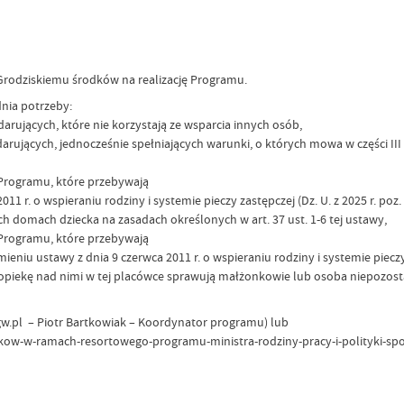
 Grodziskiemu środków na realizację Programu.
dnia potrzeby:
rujących, które nie korzystają ze wsparcia innych osób,
rujących, jednocześnie spełniających warunki, o których mowa w części II
 Programu, które przebywają
1 r. o wspieraniu rodziny i systemie pieczy zastępczej (Dz. U. z 2025 r. poz.
domach dziecka na zasadach określonych w art. 37 ust. 1-6 tej ustawy,
 Programu, które przebywają
 ustawy z dnia 9 czerwca 2011 r. o wspieraniu rodziny i systemie pieczy z
zną opiekę nad nimi w tej placówce sprawują małżonkowie lub osoba niepozos
cprgw.pl – Piotr Bartkowiak – Koordynator programu) lub
kow-w-ramach-resortowego-programu-ministra-rodziny-pracy-i-polityki-spo