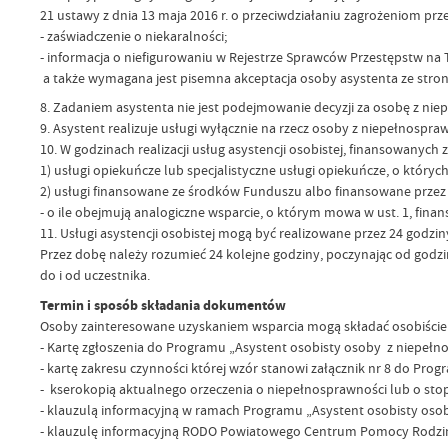
21 ustawy z dnia 13 maja 2016 r. o przeciwdziałaniu zagrożeniom przes
- zaświadczenie o niekaralności;
- informacja o niefigurowaniu w Rejestrze Sprawców Przestępstw na 
a także wymagana jest pisemna akceptacja osoby asystenta ze stro
8. Zadaniem asystenta nie jest podejmowanie decyzji za osobę z niepe
9. Asystent realizuje usługi wyłącznie na rzecz osoby z niepełnospra
10. W godzinach realizacji usług asystencji osobistej, finansowany
1) usługi opiekuńcze lub specjalistyczne usługi opiekuńcze, o których
2) usługi finansowane ze środków Funduszu albo finansowane przez
- o ile obejmują analogiczne wsparcie, o którym mowa w ust. 1, fin
11. Usługi asystencji osobistej mogą być realizowane przez 24 godz
Przez dobę należy rozumieć 24 kolejne godziny, poczynając od godziny, 
do i od uczestnika.
Termin i sposób składania dokumentów
Osoby zainteresowane uzyskaniem wsparcia mogą składać osobiście 
- Kartę zgłoszenia do Programu „Asystent osobisty osoby z niepełno
- kartę zakresu czynności której wzór stanowi załącznik nr 8 do Prog
- kserokopią aktualnego orzeczenia o niepełnosprawności lub o st
- klauzulą informacyjną w ramach Programu „Asystent osobisty osob
- klauzulę informacyjną RODO Powiatowego Centrum Pomocy Rodzinie w