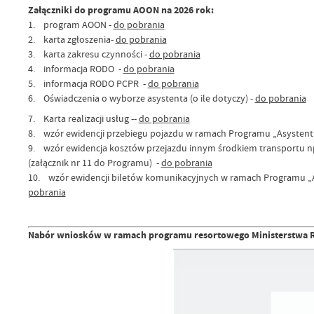
Załączniki do programu AOON na 2026 rok:
1. program AOON -
do pobrania
2. karta zgłoszenia-
do pobrania
3. karta zakresu czynności -
do pobrania
4. informacja RODO -
do pobrania
5. informacja RODO PCPR -
do pobrania
6. Oświadczenia o wyborze asystenta (o ile dotyczy) -
do pobrania
7. Karta realizacji usług --
do pobrania
8. wzór ewidencji przebiegu pojazdu w ramach Programu „Asystent o
9. wzór ewidencja kosztów przejazdu innym środkiem transportu np
(załącznik nr 11 do Programu) -
do pobrania
10. wzór ewidencji biletów komunikacyjnych w ramach Programu „As
pobrania
Nabór wniosków w ramach programu resortowego Ministerstwa Rodz