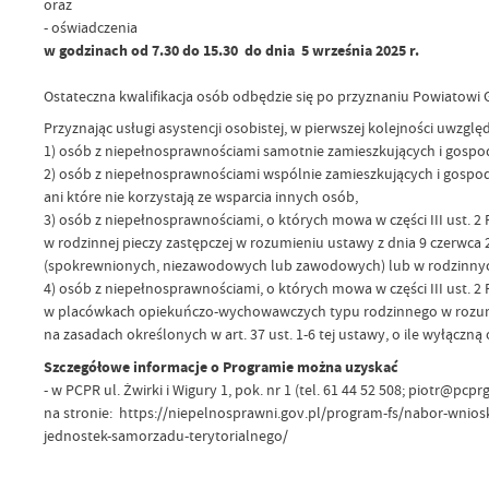
oraz
- oświadczenia
w godzinach od 7.30 do 15.30 do dnia 5 września 2025 r.
Ostateczna kwalifikacja osób odbędzie się po przyznaniu Powiatowi
Przyznając usługi asystencji osobistej, w pierwszej kolejności uwzglę
1) osób z niepełnosprawnościami samotnie zamieszkujących i gospoda
2) osób z niepełnosprawnościami wspólnie zamieszkujących i gospoda
ani które nie korzystają ze wsparcia innych osób,
3) osób z niepełnosprawnościami, o których mowa w części III ust. 2
w rodzinnej pieczy zastępczej w rozumieniu ustawy z dnia 9 czerwca 201
(spokrewnionych, niezawodowych lub zawodowych) lub w rodzinnych 
4) osób z niepełnosprawnościami, o których mowa w części III ust. 2
w placówkach opiekuńczo-wychowawczych typu rodzinnego w rozumieniu
na zasadach określonych w art. 37 ust. 1-6 tej ustawy, o ile wyłąc
Szczegółowe informacje o Programie można uzyskać
- w PCPR ul. Żwirki i Wigury 1, pok. nr 1 (tel. 61 44 52 508; piotr@p
na stronie: https://niepelnosprawni.gov.pl/program-fs/nabor-wnios
jednostek-samorzadu-terytorialnego/