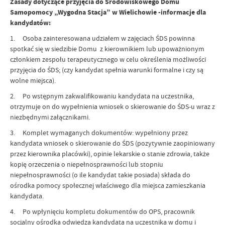
Zasady dotyczące przyjęcia do Środowiskowego Domu
Samopomocy „Wygodna Stacja” w Wielichowie -informacje dla
kandydatów:
1. Osoba zainteresowana udziałem w zajęciach ŚDS powinna
spotkać się w siedzibie Domu z kierownikiem lub upoważnionym
członkiem zespołu terapeutycznego w celu określenia możliwości
przyjęcia do ŚDS; (czy kandydat spełnia warunki formalne i czy są
wolne miejsca).
2. Po wstępnym zakwalifikowaniu kandydata na uczestnika,
otrzymuje on do wypełnienia wniosek o skierowanie do ŚDS-u wraz z
niezbędnymi załącznikami.
3. Komplet wymaganych dokumentów: wypełniony przez
kandydata wniosek o skierowanie do ŚDS (pozytywnie zaopiniowany
przez kierownika placówki), opinie lekarskie o stanie zdrowia, także
kopię orzeczenia o niepełnosprawności lub stopniu
niepełnosprawności (o ile kandydat takie posiada) składa do
ośrodka pomocy społecznej właściwego dla miejsca zamieszkania
kandydata.
4. Po wpłynięciu kompletu dokumentów do OPS, pracownik
socjalny ośrodka odwiedza kandydata na uczestnika w domu i